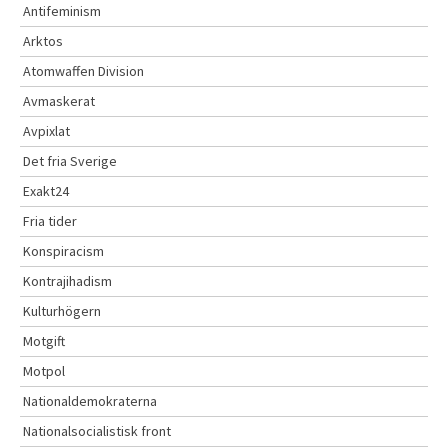
Antifeminism
Arktos
Atomwaffen Division
Avmaskerat
Avpixlat
Det fria Sverige
Exakt24
Fria tider
Konspiracism
Kontrajihadism
Kulturhögern
Motgift
Motpol
Nationaldemokraterna
Nationalsocialistisk front