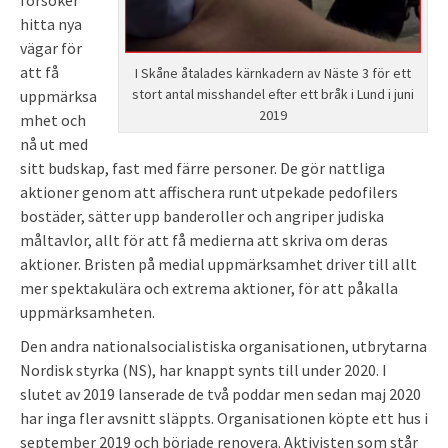
försöker
hitta nya
vägar för
att få
I Skåne åtalades kärnkadern av Näste 3 för ett
stort antal misshandel efter ett bråk i Lund i juni
uppmärksa
2019
mhet och
nå ut med
sitt budskap, fast med färre personer. De gör nattliga
aktioner genom att affischera runt utpekade pedofilers
bostäder, sätter upp banderoller och angriper judiska
måltavlor, allt för att få medierna att skriva om deras
aktioner. Bristen på medial uppmärksamhet driver till allt
mer spektakulära och extrema aktioner, för att påkalla
uppmärksamheten.
Den andra nationalsocialistiska organisationen, utbrytarna
Nordisk styrka (NS), har knappt synts till under 2020. I
slutet av 2019 lanserade de två poddar men sedan maj 2020
har inga fler avsnitt släppts. Organisationen köpte ett hus i
september 2019 och började renovera. Aktivisten som står