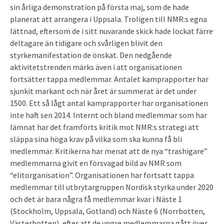
sin årliga demonstration på första maj, som de hade
planerat att arrangera i Uppsala. Troligen till NMR:s egna
lättnad, eftersom de i sitt nuvarande skick hade lockat färre
deltagare än tidigare och svårligen blivit den
styrkemanifestation de önskat. Den nedgående
aktivitetstrenden märks även i att organisationen
fortsätter tappa medlemmar. Antalet kamprapporter har
sjunkit markant och när året är summerat är det under
1500. Ett så lågt antal kamprapporter har organisationen
inte haft sen 2014. Internt och bland medlemmar som har
lämnat har det framförts kritik mot NMR:s strategi att
släppa sina höga krav på vilka som ska kunna få bli
medlemmar. Kritikerna har menat att de nya “trashigare”
medlemmarna givit en försvagad bild av NMR som
“elitorganisation”. Organisationen har fortsatt tappa
medlemmar till utbrytargruppen Nordisk styrka under 2020
och det är bara några få medlemmar kvar i Näste 1
(Stockholm, Uppsala, Gotland) och Näste 6 (Norrbotten,
Västerbotten), efter att de yngre medlemmarna gått över.