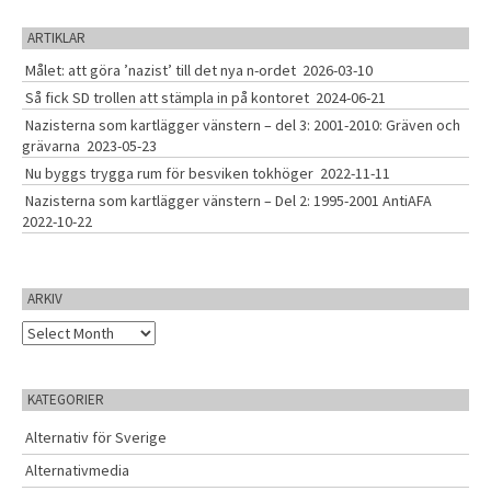
r
a
c
ARTIKLAR
t
h
Målet: att göra ’nazist’ till det nya n-ordet
2026-03-10
f
i
o
Så fick SD trollen att stämpla in på kontoret
2024-06-21
o
r
Nazisterna som kartlägger vänstern – del 3: 2001-2010: Gräven och
:
n
grävarna
2023-05-23
Nu byggs trygga rum för besviken tokhöger
2022-11-11
Nazisterna som kartlägger vänstern – Del 2: 1995-2001 AntiAFA
2022-10-22
ARKIV
A
r
k
i
KATEGORIER
v
Alternativ för Sverige
Alternativmedia