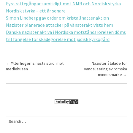
Fyra rättegångar samtidigt mot NMR och Nordisk styrka
Nordisk styrka – ett år senare
Simon Lindberg gav order om kristallnattenaktion
Nazister planerade attacker på vänsteraktivists hem
Danska nazister aktiva i Nordiska motståndsrörelsen döms
till fängelse för skadegörelse mot judisk kyrkogård
P
←
Ytterhögerns nästa strid: mot
Nazister åtalade för
mediehusen
vandalisering av romska
o
minnesmärke
→
s
t
n
a
v
S
i
e
g
a