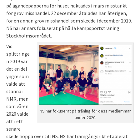
på ägandepapperna för huset häktades i mars misstänkt
för grov misshandel. 22 december åtalades han återigen,
för en annan grov misshandel som skedde i december 2019.
NS har annars fokuserat på hålla kampsportsträning i
Stockholmsområdet.
Vid
splittringe
n 2019 var
det en del
yngre som
valde att
stanna i
NMR, men
som våren
NS har fokuserat på träning för dess medlemmar
2020 valde
under 2020.
att i ett
senare
skede hoppa över till NS. NS har framgångsrikt etablerat