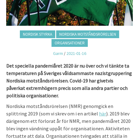
NORDISK STYRKA
NORDISKA MOTSTÅNDSRÖRELSEN
ORGANISATIONER
Garm
/
2021-01-16
Det speciella pandemiåret 2020 är nu över och vi tänkte ta
temperaturen på Sveriges våldsammaste nazistgruppering
Nordiska motståndsrörelsen. Covid-19 har givetvis
påverkat extremhögern precis som alla andra partier och
politiska organisationer.
Nordiska motståndsrörelsen (NMR) genomgick en
splittring 2019 (som vi skrev om i en artikel
här
). 2019 blev
därigenom ett förlorat år för NMR, men pandemiåret 2020
blev ingen vändning uppåt för organisationen. Aktiviteten
fortsatte att dala. Organisationen tvingades att ställa in