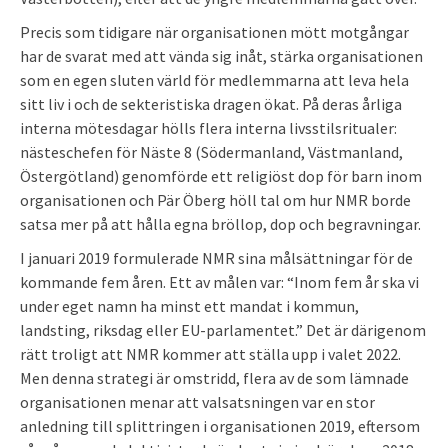
Precis som tidigare när organisationen mött motgångar
har de svarat med att vända sig inåt, stärka organisationen
som en egen sluten värld för medlemmarna att leva hela
sitt liv i och de sekteristiska dragen ökat. På deras årliga
interna mötesdagar hölls flera interna livsstilsritualer:
nästeschefen för Näste 8 (Södermanland, Västmanland,
Östergötland) genomförde ett religiöst dop för barn inom
organisationen och Pär Öberg höll tal om hur NMR borde
satsa mer på att hålla egna bröllop, dop och begravningar.
I januari 2019 formulerade NMR sina målsättningar för de
kommande fem åren. Ett av målen var: “Inom fem år ska vi
under eget namn ha minst ett mandat i kommun,
landsting, riksdag eller EU-parlamentet.” Det är därigenom
rätt troligt att NMR kommer att ställa upp i valet 2022.
Men denna strategi är omstridd, flera av de som lämnade
organisationen menar att valsatsningen var en stor
anledning till splittringen i organisationen 2019, eftersom