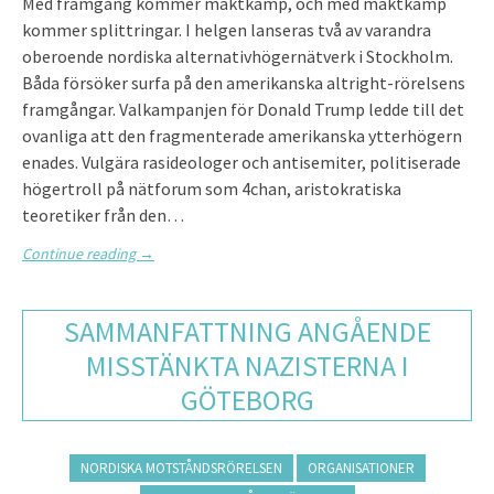
Med framgång kommer maktkamp, och med maktkamp
kommer splittringar. I helgen lanseras två av varandra
oberoende nordiska alternativhögernätverk i Stockholm.
Båda försöker surfa på den amerikanska altright-rörelsens
framgångar. Valkampanjen för Donald Trump ledde till det
ovanliga att den fragmenterade amerikanska ytterhögern
enades. Vulgära rasideologer och antisemiter, politiserade
högertroll på nätforum som 4chan, aristokratiska
teoretiker från den…
Continue reading
→
SAMMANFATTNING ANGÅENDE
MISSTÄNKTA NAZISTERNA I
GÖTEBORG
NORDISKA MOTSTÅNDSRÖRELSEN
ORGANISATIONER