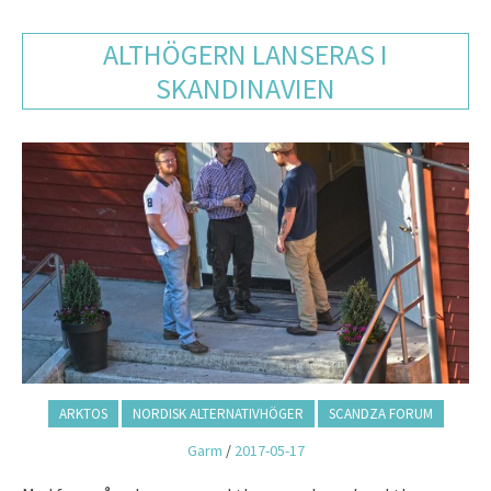
ALTHÖGERN LANSERAS I
SKANDINAVIEN
ARKTOS
NORDISK ALTERNATIVHÖGER
SCANDZA FORUM
Garm
/
2017-05-17