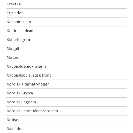
Exakt24
Fria tider
Konspiracism
Kontrajihadism
Kulturhögern
Motgift
Motpol
Nationaldemokraterna
Nationalsocialistisk front
Nordisk alternativhöger
Nordisk Styrka
Nordisk ungdom
Nordiska motståndsrörelsen
Notiser
Nya tider