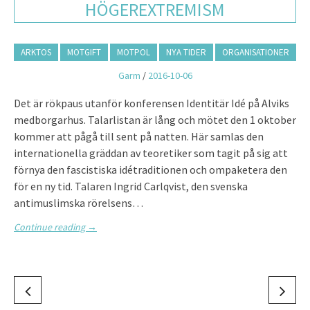
HÖGEREXTREMISM
ARKTOS
MOTGIFT
MOTPOL
NYA TIDER
ORGANISATIONER
Garm
/
2016-10-06
Det är rökpaus utanför konferensen Identitär Idé på Alviks
medborgarhus. Talarlistan är lång och mötet den 1 oktober
kommer att pågå till sent på natten. Här samlas den
internationella gräddan av teoretiker som tagit på sig att
förnya den fascistiska idétraditionen och ompaketera den
för en ny tid. Talaren Ingrid Carlqvist, den svenska
antimuslimska rörelsens…
Continue reading
→
P
o
O
N