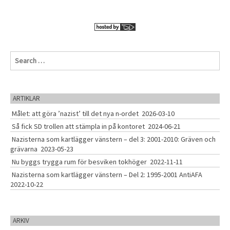
s
l
e
t
d
w
s
e
e
r
r
n
p
p
a
o
o
S
v
s
s
e
i
t
t
a
s
s
g
r
a
c
ARTIKLAR
t
h
Målet: att göra ’nazist’ till det nya n-ordet
2026-03-10
f
i
o
o
Så fick SD trollen att stämpla in på kontoret
2024-06-21
r
n
Nazisterna som kartlägger vänstern – del 3: 2001-2010: Gräven och
:
grävarna
2023-05-23
Nu byggs trygga rum för besviken tokhöger
2022-11-11
Nazisterna som kartlägger vänstern – Del 2: 1995-2001 AntiAFA
2022-10-22
ARKIV