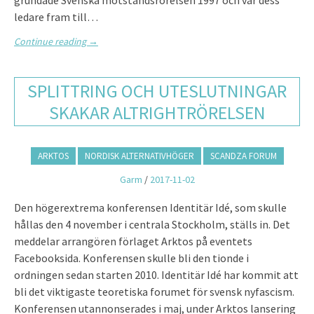
grundade Svenska motståndsrörelsen 1997 och var dess
ledare fram till…
Continue reading
→
SPLITTRING OCH UTESLUTNINGAR
SKAKAR ALTRIGHTRÖRELSEN
ARKTOS
NORDISK ALTERNATIVHÖGER
SCANDZA FORUM
Garm
/
2017-11-02
Den högerextrema konferensen Identitär Idé, som skulle
hållas den 4 november i centrala Stockholm, ställs in. Det
meddelar arrangören förlaget Arktos på eventets
Facebooksida. Konferensen skulle bli den tionde i
ordningen sedan starten 2010. Identitär Idé har kommit att
bli det viktigaste teoretiska forumet för svensk nyfascism.
Konferensen utannonserades i maj, under Arktos lansering