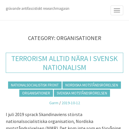
M
S
K
grävande antifascistiskt researchmagasin
A
I
I
P
T
N
O
M
C
CATEGORY: ORGANISATIONER
O
E
N
N
T
TERRORISM ALLTID NÄRA I SVENSK
E
U
N
NATIONALISM
T
NATIONALSOCIALISTISK FRONT
NORDISKA MOTSTÅNDSRÖRELSEN
ORGANISATIONER
SVENSKA MOTSTÅNDSRÖRELSEN
Garm
/
2019-10-12
I juli 2019 sprack Skandinaviens största
nationalsocialistiska organisation, Nordiska
motståndsrörelsen (NMR). Det kom inte som en förvåning.