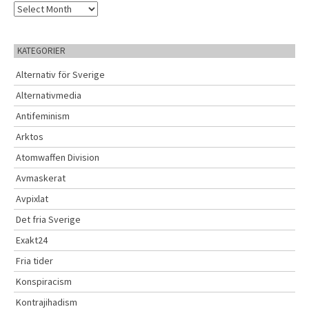
A
r
k
i
KATEGORIER
v
Alternativ för Sverige
Alternativmedia
Antifeminism
Arktos
Atomwaffen Division
Avmaskerat
Avpixlat
Det fria Sverige
Exakt24
Fria tider
Konspiracism
Kontrajihadism