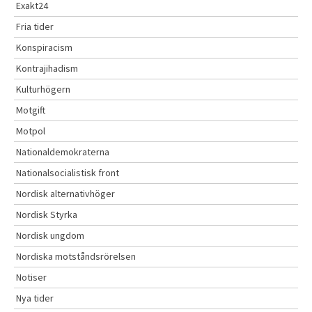
Exakt24
Fria tider
Konspiracism
Kontrajihadism
Kulturhögern
Motgift
Motpol
Nationaldemokraterna
Nationalsocialistisk front
Nordisk alternativhöger
Nordisk Styrka
Nordisk ungdom
Nordiska motståndsrörelsen
Notiser
Nya tider