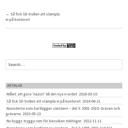
P
←
Så fick SD trollen att stämpla
in på kontoret
o
s
t
n
a
v
S
e
i
a
g
r
c
a
ARTIKLAR
h
t
Målet: att göra ’nazist’ till det nya n-ordet
2026-03-10
f
o
i
Så fick SD trollen att stämpla in på kontoret
2024-06-21
r
Nazisterna som kartlägger vänstern – del 3: 2001-2010: Gräven och
o
:
grävarna
2023-05-23
n
Nu byggs trygga rum för besviken tokhöger
2022-11-11