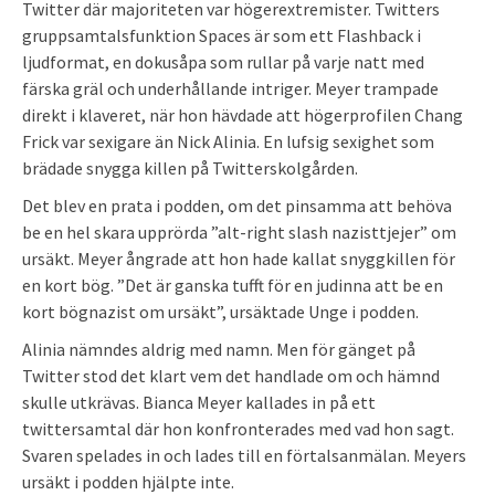
Twitter där majoriteten var högerextremister. Twitters
gruppsamtalsfunktion Spaces är som ett Flashback i
ljudformat, en dokusåpa som rullar på varje natt med
färska gräl och underhållande intriger. Meyer trampade
direkt i klaveret, när hon hävdade att högerprofilen Chang
Frick var sexigare än Nick Alinia. En lufsig sexighet som
brädade snygga killen på Twitterskolgården.
Det blev en prata i podden, om det pinsamma att behöva
be en hel skara upprörda ”alt-right slash nazisttjejer” om
ursäkt. Meyer ångrade att hon hade kallat snyggkillen för
en kort bög. ”Det är ganska tufft för en judinna att be en
kort bögnazist om ursäkt”, ursäktade Unge i podden.
Alinia nämndes aldrig med namn. Men för gänget på
Twitter stod det klart vem det handlade om och hämnd
skulle utkrävas. Bianca Meyer kallades in på ett
twittersamtal där hon konfronterades med vad hon sagt.
Svaren spelades in och lades till en förtalsanmälan. Meyers
ursäkt i podden hjälpte inte.