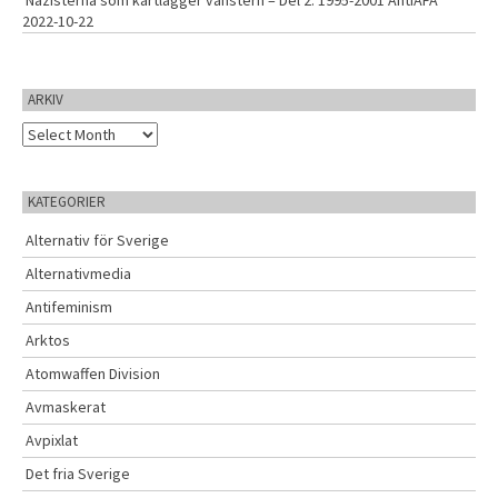
Nazisterna som kartlägger vänstern – Del 2: 1995-2001 AntiAFA
2022-10-22
ARKIV
A
r
k
i
KATEGORIER
v
Alternativ för Sverige
Alternativmedia
Antifeminism
Arktos
Atomwaffen Division
Avmaskerat
Avpixlat
Det fria Sverige