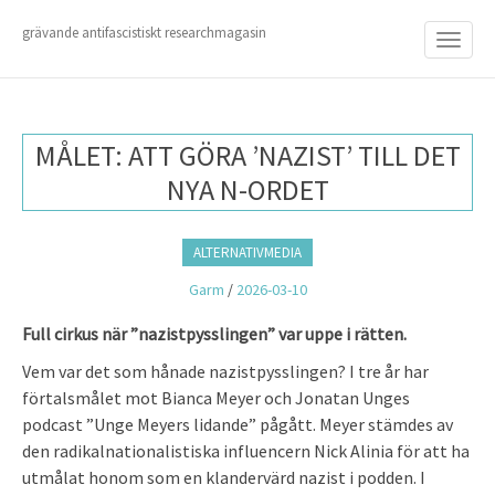
M
S
K
grävande antifascistiskt researchmagasin
A
I
I
P
T
N
O
M
C
MÅLET: ATT GÖRA ’NAZIST’ TILL DET
O
E
N
NYA N-ORDET
N
T
E
U
N
ALTERNATIVMEDIA
T
Garm
/
2026-03-10
Full cirkus när ”nazistpysslingen” var uppe i rätten.
Vem var det som hånade nazistpysslingen? I tre år har
förtalsmålet mot Bianca Meyer och Jonatan Unges
podcast ”Unge Meyers lidande” pågått. Meyer stämdes av
den radikalnationalistiska influencern Nick Alinia för att ha
utmålat honom som en klandervärd nazist i podden. I