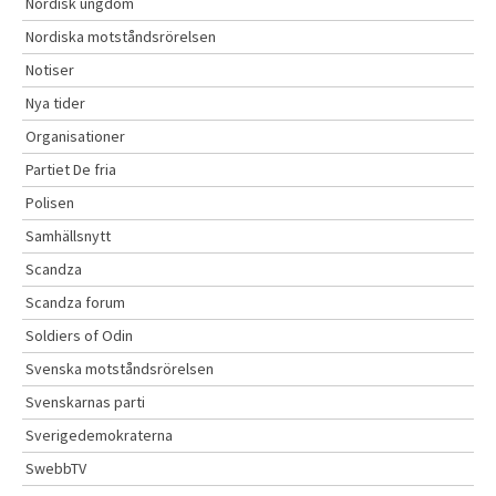
Nordisk ungdom
Nordiska motståndsrörelsen
Notiser
Nya tider
Organisationer
Partiet De fria
Polisen
Samhällsnytt
Scandza
Scandza forum
Soldiers of Odin
Svenska motståndsrörelsen
Svenskarnas parti
Sverigedemokraterna
SwebbTV