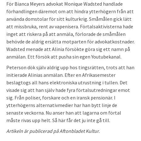
För Bianca Meyers advokat Monique Wadsted handlade
förhandlingen däremot om att hindra ytterhögern från att
använda domstolar för sitt kulturkrig. Småmålen gick lätt
att missbruka, rent av vapenisera. Förtalsaktivisterna hade
inget att riskera på att anmäla, förlorade de småmålen
behövde de aldrig ersätta motparten för advokatkostnader.
Wadsted menade att Alinia försökte göra sig ett namn på
anmälan. Ett försök att pusha sin egen Youtubekanal.
Peterson dök själv aldrig upp hos tingsrätten, trots att han
initierade Alinias anmälan. Efter en Afrikasemester
beslagtogs all hans elektroniska utrustning i tullen. Det
visade sig att han själv hade fyra förtalsutredningar emot
sig. Från poliser, forskare och en iransk pensionär. I
ytterhögerns alternativmedier har han bytt linje de
senaste veckorna. Nu anser han att lagarna om förtal
måste rivas upp helt. Så här får det ju inte gå till.
Artikeln är publicerad på Aftonbladet Kultur.