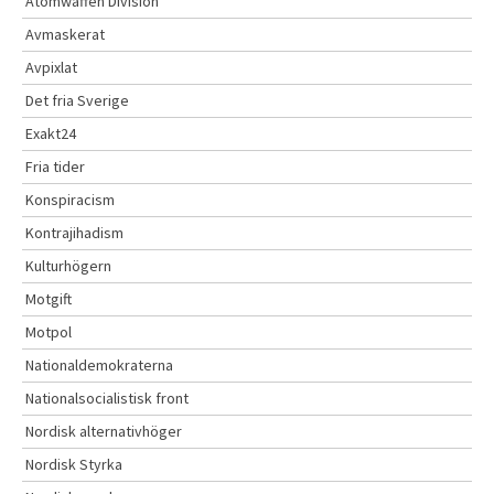
Atomwaffen Division
Avmaskerat
Avpixlat
Det fria Sverige
Exakt24
Fria tider
Konspiracism
Kontrajihadism
Kulturhögern
Motgift
Motpol
Nationaldemokraterna
Nationalsocialistisk front
Nordisk alternativhöger
Nordisk Styrka