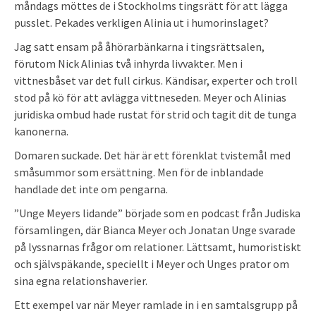
måndags möttes de i Stockholms tingsrätt för att lägga
pusslet. Pekades verkligen Alinia ut i humorinslaget?
Jag satt ensam på åhörarbänkarna i tingsrättsalen,
förutom Nick Alinias två inhyrda livvakter. Men i
vittnesbåset var det full cirkus. Kändisar, experter och troll
stod på kö för att avlägga vittneseden. Meyer och Alinias
juridiska ombud hade rustat för strid och tagit dit de tunga
kanonerna.
Domaren suckade. Det här är ett förenklat tvistemål med
småsummor som ersättning. Men för de inblandade
handlade det inte om pengarna.
”Unge Meyers lidande” började som en podcast från Judiska
församlingen, där Bianca Meyer och Jonatan Unge svarade
på lyssnarnas frågor om relationer. Lättsamt, humoristiskt
och självspäkande, speciellt i Meyer och Unges prator om
sina egna relationshaverier.
Ett exempel var när Meyer ramlade in i en samtalsgrupp på