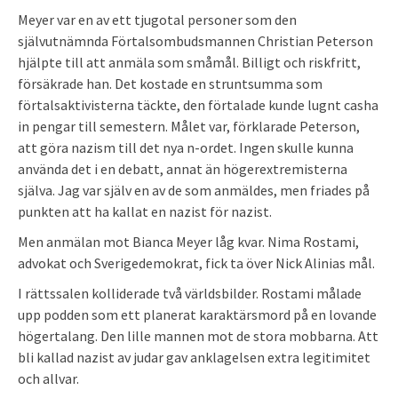
Meyer var en av ett tjugotal personer som den
självutnämnda Förtalsombudsmannen Christian Peterson
hjälpte till att anmäla som småmål. Billigt och riskfritt,
försäkrade han. Det kostade en struntsumma som
förtalsaktivisterna täckte, den förtalade kunde lugnt casha
in pengar till semestern. Målet var, förklarade Peterson,
att göra nazism till det nya n-ordet. Ingen skulle kunna
använda det i en debatt, annat än högerextremisterna
själva. Jag var själv en av de som anmäldes, men friades på
punkten att ha kallat en nazist för nazist.
Men anmälan mot Bianca Meyer låg kvar. Nima Rostami,
advokat och Sverigedemokrat, fick ta över Nick Alinias mål.
I rättssalen kolliderade två världsbilder. Rostami målade
upp podden som ett planerat karaktärsmord på en lovande
högertalang. Den lille mannen mot de stora mobbarna. Att
bli kallad nazist av judar gav anklagelsen extra legitimitet
och allvar.