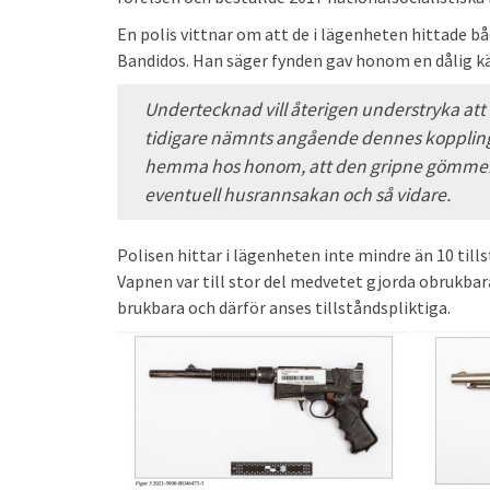
En polis vittnar om att de i lägenheten hittade 
Bandidos. Han säger fynden gav honom en dålig kä
Undertecknad vill återigen understryka att
tidigare nämnts angående dennes kopplinga
hemma hos honom, att den gripne gömmer vap
eventuell husrannsakan och så vidare.
Polisen hittar i lägenheten inte mindre än 10 ti
Vapnen var till stor del medvetet gjorda obrukbar
brukbara och därför anses tillståndspliktiga.