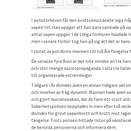
I polisförhören får den brottsmisstänkte inga fr
vapen till. Han uppger att han bara samlade på vap
antal vapen uppger. I de tidiga förhören hävdade 
men i senare förhör tog han på sig att det är han
I slutet av juni döms mannen till två års fängelse
De senaste fyra åren är det inte mindre än tre här
och stor mängd nazistpropaganda. I alla tre falle
till organiserade extremhöger.
Tidigare i år dömdes även en annan tidigare akti
och innehav av 9 kg dynamit. Mannen hade även var
och gjort husrannsakan, där de fann ett stort an
Säkerhetspolisen kopplades in men efter två veck
dömdes för grovt vapenbrott och brott mot lagen 
fängelse. Trots polisen hittade listor på vänstera
de berörda personerna och informera dem.