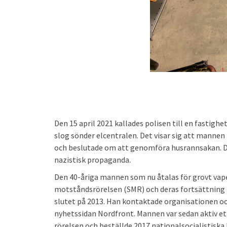
Den 15 april 2021 kallades polisen till en fastig
slog sönder elcentralen. Det visar sig att mannen
och beslutade om att genomföra husrannsakan. Dä
nazistisk propaganda.
Den 40-åriga mannen som nu åtalas för grovt vap
motståndsrörelsen (SMR) och deras fortsättnin
slutet på 2013. Han kontaktade organisationen och 
nyhetssidan Nordfront. Mannen var sedan aktiv et
rörelsen och beställde 2017 nationalsocialistisk