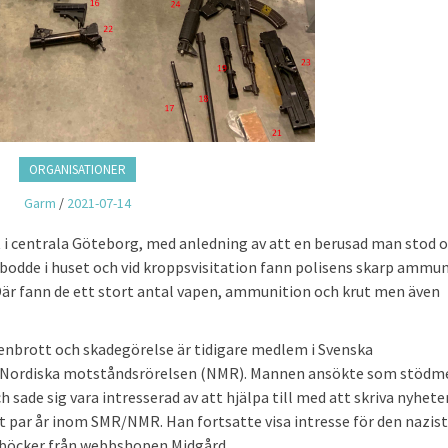
ORGANISATIONER
Garm
/
2021-07-14
het i centrala Göteborg, med anledning av att en berusad man stod 
 bodde i huset och vid kroppsvisitation fann polisens skarp ammu
r fann de ett stort antal vapen, ammunition och krut men även
enbrott och skadegörelse är tidigare medlem i Svenska
g Nordiska motståndsrörelsen (NMR). Mannen ansökte som stödm
sade sig vara intresserad av att hjälpa till med att skriva nyhete
t par år inom SMR/NMR. Han fortsatte visa intresse för den nazist
a böcker från webbshopen Midgård.