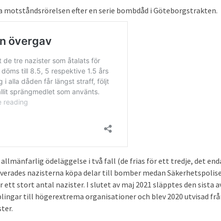
ka motståndsrörelsen efter en serie bombdåd i Göteborgstrakten.
allmänfarlig ödeläggelse i två fall (de frias för ett tredje, det end
rverades nazisterna köpa delar till bomber medan Säkerhetspolis
t stort antal nazister. I slutet av maj 2021 släpptes den sista av
plingar till högerextrema organisationer och blev 2020 utvisad fr
ter.