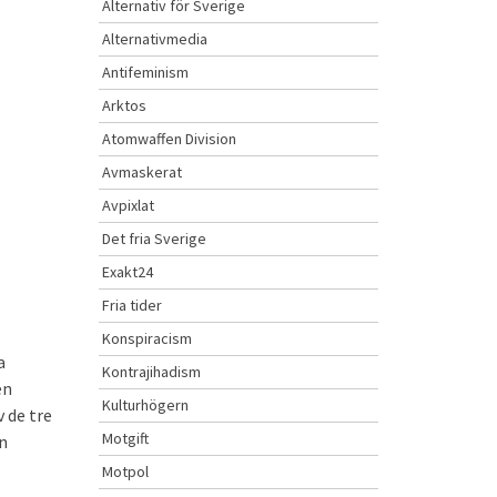
Alternativ för Sverige
Alternativmedia
Antifeminism
Arktos
Atomwaffen Division
Avmaskerat
Avpixlat
Det fria Sverige
Exakt24
Fria tider
Konspiracism
a
Kontrajihadism
en
Kulturhögern
 de tre
Motgift
ån
Motpol