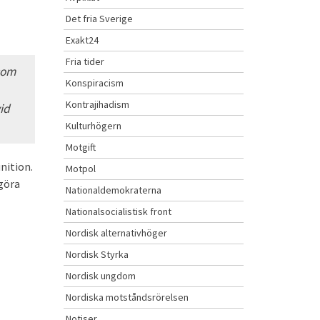
Det fria Sverige
Exakt24
Fria tider
 som
Konspiracism
Kontrajihadism
id
Kulturhögern
Motgift
nition.
Motpol
 göra
Nationaldemokraterna
Nationalsocialistisk front
Nordisk alternativhöger
Nordisk Styrka
Nordisk ungdom
Nordiska motståndsrörelsen
Notiser