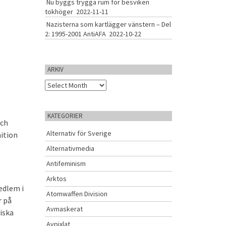
Nu byggs trygga rum för besviken
tokhöger
2022-11-11
Nazisterna som kartlägger vänstern – Del
2: 1995-2001 AntiAFA
2022-10-22
ARKIV
A
r
k
i
KATEGORIER
och
v
Alternativ för Sverige
nition
Alternativmedia
Antifeminism
Arktos
edlem i
Atomwaffen Division
r på
Avmaskerat
iska
Avpixlat