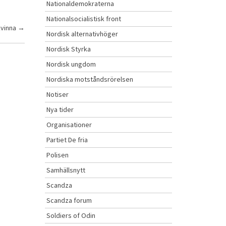
Nationaldemokraterna
Nationalsocialistisk front
kvinna
→
Nordisk alternativhöger
Nordisk Styrka
Nordisk ungdom
Nordiska motståndsrörelsen
Notiser
Nya tider
Organisationer
Partiet De fria
Polisen
Samhällsnytt
Scandza
Scandza forum
Soldiers of Odin