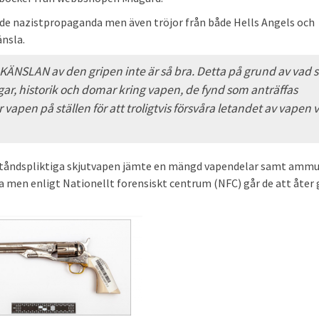
både nazistpropaganda men även tröjor från både Hells Angels och
nsla.
 KÄNSLAN av den gripen inte är så bra. Detta på grund av vad
r, historik och domar kring vapen, de fynd som anträffas
en på ställen för att troligtvis försvåra letandet av vapen v
llståndspliktiga skjutvapen jämte en mängd vapendelar samt ammu
a men enligt Nationellt forensiskt centrum (NFC) går de att åter