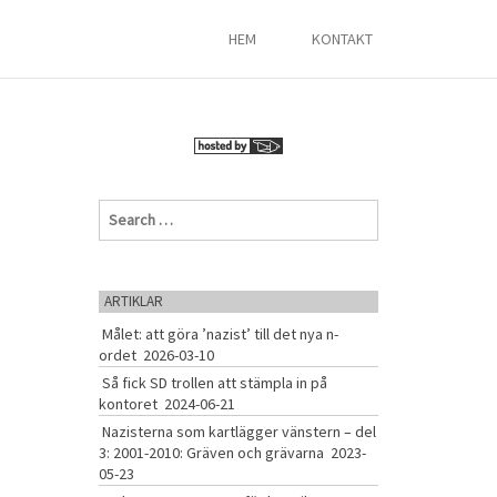
HEM
KONTAKT
S
e
a
r
c
ARTIKLAR
h
Målet: att göra ’nazist’ till det nya n-
f
ordet
2026-03-10
o
r
Så fick SD trollen att stämpla in på
:
kontoret
2024-06-21
Nazisterna som kartlägger vänstern – del
3: 2001-2010: Gräven och grävarna
2023-
05-23