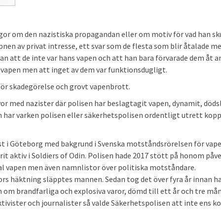
ågor om den nazistiska propagandan eller om motiv för vad han sk
nen av privat intresse, ett svar som de flesta som blir åtalade m
han att de inte var hans vapen och att han bara förvarade dem åt a
s vapen men att inget av dem var funktionsdugligt.
 för skadegörelse och grovt vapenbrott.
vor med nazister där polisen har beslagtagit vapen, dynamit, döds
n har varken polisen eller säkerhetspolisen ordentligt utrett kop
vist i Göteborg med bakgrund i Svenska motståndsrörelsen för vap
it aktiv i Soldiers of Odin. Polisen hade 2017 stött på honom påv
tal vapen men även namnlistor över politiska motståndare.
ors häktning släpptes mannen. Sedan tog det över fyra år innan h
om brandfarliga och explosiva varor, dömd till ett år och tre må
ktivister och journalister så valde Säkerhetspolisen att inte ens k