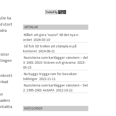
ulle ha
ed stort
ARTIKLAR
ndra
Målet: att göra ’nazist’ till det nya n-
ordet
2026-03-10
Så fick SD trollen att stämpla in på
kontoret
2024-06-21
listor
Nazisterna som kartlägger vänstern – del
plingen
3: 2001-2010: Gräven och grävarna
2023-
05-23
Nu byggs trygga rum för besviken
enbrott
tokhöger
2022-11-11
erkad
Nazisterna som kartlägger vänstern – Del
2: 1995-2001 AntiAFA
2022-10-22
an
naders
ontakta
KATEGORIER