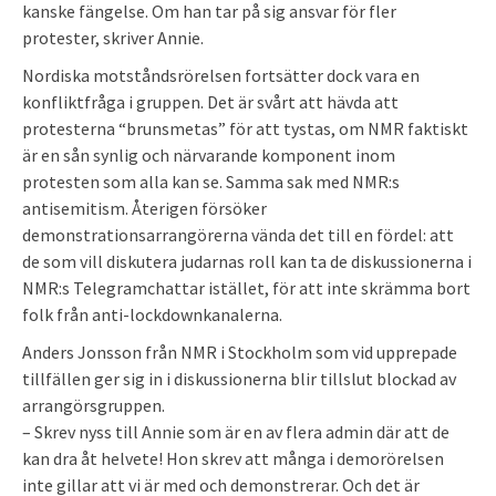
kanske fängelse. Om han tar på sig ansvar för fler
protester, skriver Annie.
Nordiska motståndsrörelsen fortsätter dock vara en
konfliktfråga i gruppen. Det är svårt att hävda att
protesterna “brunsmetas” för att tystas, om NMR faktiskt
är en sån synlig och närvarande komponent inom
protesten som alla kan se. Samma sak med NMR:s
antisemitism. Återigen försöker
demonstrationsarrangörerna vända det till en fördel: att
de som vill diskutera judarnas roll kan ta de diskussionerna i
NMR:s Telegramchattar istället, för att inte skrämma bort
folk från anti-lockdownkanalerna.
Anders Jonsson från NMR i Stockholm som vid upprepade
tillfällen ger sig in i diskussionerna blir tillslut blockad av
arrangörsgruppen.
– Skrev nyss till Annie som är en av flera admin där att de
kan dra åt helvete! Hon skrev att många i demorörelsen
inte gillar att vi är med och demonstrerar. Och det är