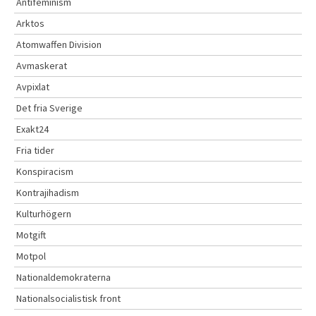
Antifeminism
Arktos
Atomwaffen Division
Avmaskerat
Avpixlat
Det fria Sverige
Exakt24
Fria tider
Konspiracism
Kontrajihadism
Kulturhögern
Motgift
Motpol
Nationaldemokraterna
Nationalsocialistisk front