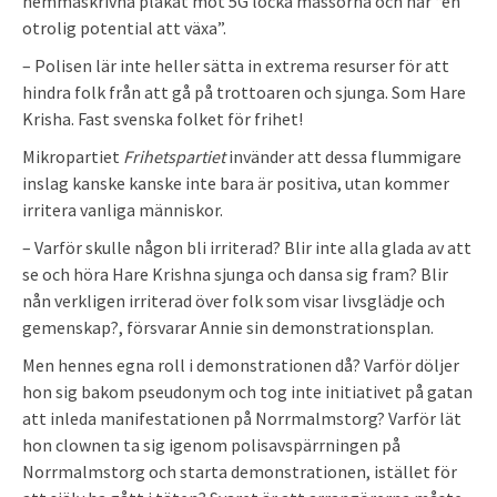
hemmaskrivna plakat mot 5G locka massorna och har “en
otrolig potential att växa”.
– Polisen lär inte heller sätta in extrema resurser för att
hindra folk från att gå på trottoaren och sjunga. Som Hare
Krisha. Fast svenska folket för frihet!
Mikropartiet
Frihetspartiet
invänder att dessa flummigare
inslag kanske kanske inte bara är positiva, utan kommer
irritera vanliga människor.
– Varför skulle någon bli irriterad? Blir inte alla glada av att
se och höra Hare Krishna sjunga och dansa sig fram? Blir
nån verkligen irriterad över folk som visar livsglädje och
gemenskap?, försvarar Annie sin demonstrationsplan.
Men hennes egna roll i demonstrationen då? Varför döljer
hon sig bakom pseudonym och tog inte initiativet på gatan
att inleda manifestationen på Norrmalmstorg? Varför lät
hon clownen ta sig igenom polisavspärrningen på
Norrmalmstorg och starta demonstrationen, istället för