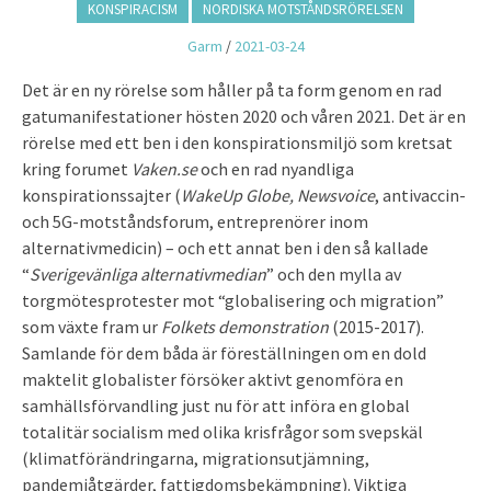
KONSPIRACISM
NORDISKA MOTSTÅNDSRÖRELSEN
Garm
/
2021-03-24
Det är en ny rörelse som håller på ta form genom en rad
gatumanifestationer hösten 2020 och våren 2021. Det är en
rörelse med ett ben i den konspirationsmiljö som kretsat
kring forumet
Vaken.se
och en rad nyandliga
konspirationssajter (
WakeUp Globe, Newsvoice
, antivaccin-
och 5G-motståndsforum, entreprenörer inom
alternativmedicin) – och ett annat ben i den så kallade
“
Sverigevänliga alternativmedian
” och den mylla av
torgmötesprotester mot “globalisering och migration”
som växte fram ur
Folkets demonstration
(2015-2017).
Samlande för dem båda är föreställningen om en dold
maktelit globalister försöker aktivt genomföra en
samhällsförvandling just nu för att införa en global
totalitär socialism med olika krisfrågor som svepskäl
(klimatförändringarna, migrationsutjämning,
pandemiåtgärder, fattigdomsbekämpning). Viktiga