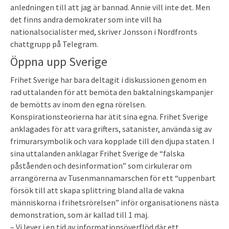
anledningen till att jag är bannad. Annie vill inte det. Men
det finns andra demokrater som inte vill ha
nationalsocialister med, skriver Jonsson i Nordfronts
chattgrupp på Telegram.
Öppna upp Sverige
Frihet Sverige har bara deltagit i diskussionen genom en
rad uttalanden för att bemöta den baktalningskampanjer
de bemötts av inom den egna rörelsen.
Konspirationsteorierna har ätit sina egna. Frihet Sverige
anklagades för att vara grifters, satanister, använda sig av
frimurarsymbolik och vara kopplade till den djupa staten. I
sina uttalanden anklagar Frihet Sverige de “falska
påståenden och desinformation” som cirkulerar om
arrangörerna av Tusenmannamarschen för ett “uppenbart
försök till att skapa splittring bland alla de vakna
människorna i frihetsrörelsen” inför organisationens nästa
demonstration, som är kallad till 1 maj.
– Vi lever i en tid av informationsöverflöd där ett