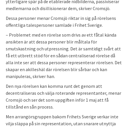
ytterligare spär på de etablerade nidbilderna, passiviserar
medlemarna och disillisionerar dem, skriver Cromsjö.
Dessa personer menar Cromsjö riktar in sig på rörelsens
offentliga talespersoner samlade i Frihet Sverige.
– Problemet med en rörelse som drivs av ett fåtal kända
ansikten är att dessa personer blir måltala för
smutskastning och utpressning. Det är samtidigt svårt att
få ett utbrett stöd för en sådan centraliserad rörelse då
alla inte ser att dessa personer representerar rörelsen. Det
skapar en akilleshäl där rörelsen blir sårbar och kan
manipuleras, skriver han.
Den nya rörelsen kan komma runt det genom att
decentraliseras och välja roterande representanter, menar
Cromsjö och ser det som uppgiften inför 1 maj att få
tillstånd en sån process.
Men arrangörsgruppen bakom Frihets Sverige verkar inte
vilja släppa på sin representation, utan snarare utnyttja