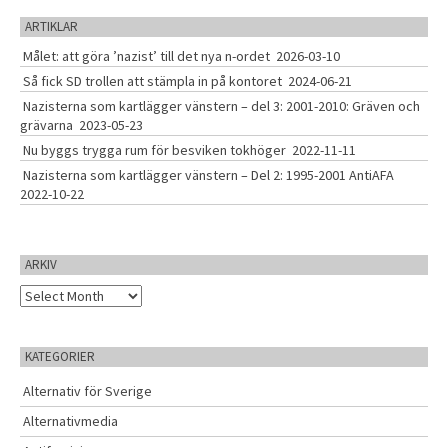
g
c
a
ARTIKLAR
h
t
Målet: att göra ’nazist’ till det nya n-ordet
2026-03-10
f
o
i
Så fick SD trollen att stämpla in på kontoret
2024-06-21
r
Nazisterna som kartlägger vänstern – del 3: 2001-2010: Gräven och
o
:
grävarna
2023-05-23
n
Nu byggs trygga rum för besviken tokhöger
2022-11-11
Nazisterna som kartlägger vänstern – Del 2: 1995-2001 AntiAFA
2022-10-22
ARKIV
A
r
k
i
KATEGORIER
v
Alternativ för Sverige
Alternativmedia