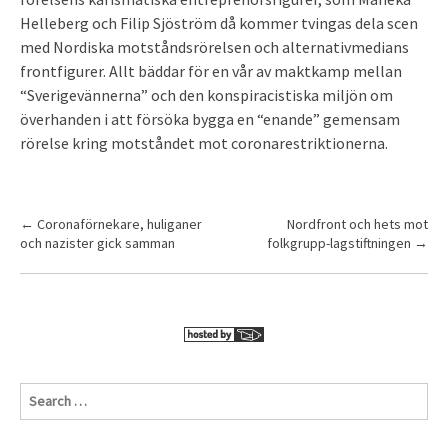
Helleberg och Filip Sjöström då kommer tvingas dela scen
med Nordiska motståndsrörelsen och alternativmedians
frontfigurer. Allt bäddar för en vår av maktkamp mellan
“Sverigevännerna” och den konspiracistiska miljön om
överhanden i att försöka bygga en “enande” gemensam
rörelse kring motståndet mot coronarestriktionerna.
P
←
Coronaförnekare, huliganer
Nordfront och hets mot
och nazister gick samman
folkgrupp-lagstiftningen
→
o
s
t
n
a
v
S
e
i
a
r