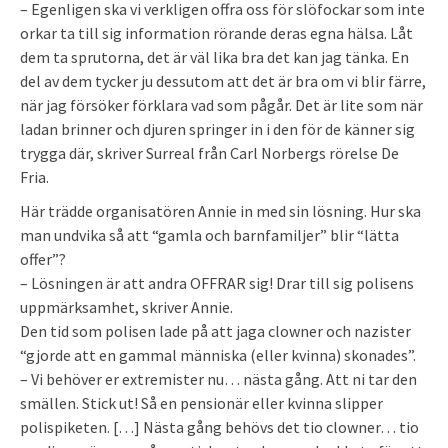
– Egenligen ska vi verkligen offra oss för slöfockar som inte
orkar ta till sig information rörande deras egna hälsa. Låt
dem ta sprutorna, det är väl lika bra det kan jag tänka. En
del av dem tycker ju dessutom att det är bra om vi blir färre,
när jag försöker förklara vad som pågår. Det är lite som när
ladan brinner och djuren springer in i den för de känner sig
trygga där, skriver Surreal från Carl Norbergs rörelse De
Fria.
Här trädde organisatören Annie in med sin lösning. Hur ska
man undvika så att “gamla och barnfamiljer” blir “lätta
offer”?
– Lösningen är att andra OFFRAR sig! Drar till sig polisens
uppmärksamhet, skriver Annie.
Den tid som polisen lade på att jaga clowner och nazister
“gjorde att en gammal människa (eller kvinna) skonades”.
– Vi behöver er extremister nu… nästa gång. Att ni tar den
smällen. Stick ut! Så en pensionär eller kvinna slipper
polispiketen. […] Nästa gång behövs det tio clowner… tio