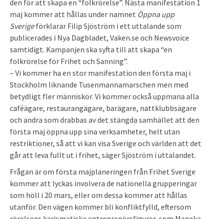
den för att skapa en “folkrörelse”. Nästa manifestation 1
maj kommer att hållas under namnet
Öppna upp
Sverige
förklarar Filip Sjöström i ett uttalande som
publicerades i Nya Dagbladet, Vaken.se och Newsvoice
samtidigt. Kampanjen ska syfta till att skapa “en
folkrörelse för Frihet och Sanning”.
– Vi kommer ha en stor manifestation den första maj i
Stockholm liknande Tusenmannamarschen men med
betydligt fler människor. Vi kommer också uppmana alla
caféägare, restaurangägare, barägare, nattklubbsägare
och andra som drabbas av det stängda samhället att den
första maj öppna upp sina verksamheter, helt utan
restriktioner, så att vi kan visa Sverige och världen att det
går att leva fullt ut i frihet, säger Sjöström i uttalandet.
Frågan är om första majplaneringen från Frihet Sverige
kommer att lyckas involvera de nationella grupperingar
som höll i 20 mars, eller om dessa kommer att hållas
utanför. Den vägen kommer bli konfliktfylld, eftersom
rörelsens karismatiska entreprenörsfigurer, som Maneka