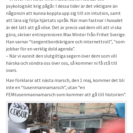
psykologiskt krig pågår. I dessa tider är det viktigare än
någonsin att kunna koppla upp sig till sin intution, samt
att lära sig följa hjärtats språk. När man fastnar i huvudet
är det lätt att gå vilse. Det är precis vad dem vill att vi ska
göra, skriver entreprenören Max Winter från Frihet Sverige.
Han varnar “tangentbordskrigare och internettroll”, “som
jobbar för en verklig dold agenda”.
– När vi vunnit den slutgiltiga segern över dem som vill
härska och söndra oss över oss, så kommer ni få stå till
svars.
Han förklarar att nästa marsch, den 1 maj, kommer det bli
inte en “tusenmannamarsch”, utan “en
FEMtusenmannamarsch som kommer att gå till historien”.