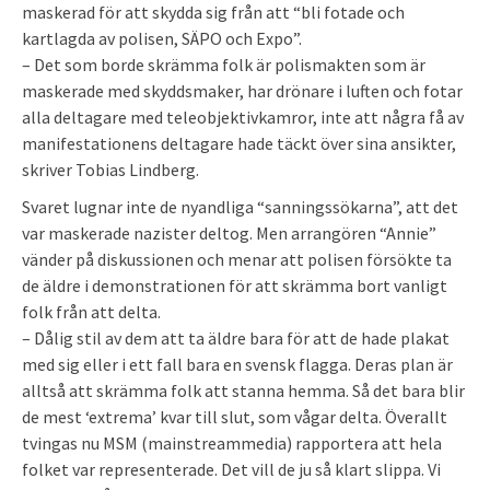
maskerad för att skydda sig från att “bli fotade och
kartlagda av polisen, SÄPO och Expo”.
– Det som borde skrämma folk är polismakten som är
maskerade med skyddsmaker, har drönare i luften och fotar
alla deltagare med teleobjektivkamror, inte att några få av
manifestationens deltagare hade täckt över sina ansikter,
skriver Tobias Lindberg.
Svaret lugnar inte de nyandliga “sanningssökarna”, att det
var maskerade nazister deltog. Men arrangören “Annie”
vänder på diskussionen och menar att polisen försökte ta
de äldre i demonstrationen för att skrämma bort vanligt
folk från att delta.
– Dålig stil av dem att ta äldre bara för att de hade plakat
med sig eller i ett fall bara en svensk flagga. Deras plan är
alltså att skrämma folk att stanna hemma. Så det bara blir
de mest ‘extrema’ kvar till slut, som vågar delta. Överallt
tvingas nu MSM (mainstreammedia) rapportera att hela
folket var representerade. Det vill de ju så klart slippa. Vi