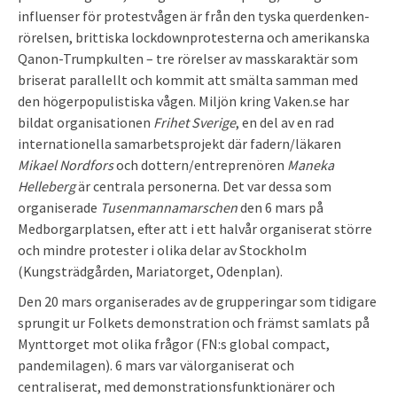
influenser för protestvågen är från den tyska querdenken-
rörelsen, brittiska lockdownprotesterna och amerikanska
Qanon-Trumpkulten – tre rörelser av masskaraktär som
briserat parallellt och kommit att smälta samman med
den högerpopulistiska vågen. Miljön kring Vaken.se har
bildat organisationen
Frihet Sverige
, en del av en rad
internationella samarbetsprojekt där fadern/läkaren
Mikael Nordfors
och dottern/entreprenören
Maneka
Helleberg
är centrala personerna. Det var dessa som
organiserade
Tusenmannamarschen
den 6 mars på
Medborgarplatsen, efter att i ett halvår organiserat större
och mindre protester i olika delar av Stockholm
(Kungsträdgården, Mariatorget, Odenplan).
Den 20 mars organiserades av de grupperingar som tidigare
sprungit ur Folkets demonstration och främst samlats på
Mynttorget mot olika frågor (FN:s global compact,
pandemilagen). 6 mars var välorganiserat och
centraliserat, med demonstrationsfunktionärer och