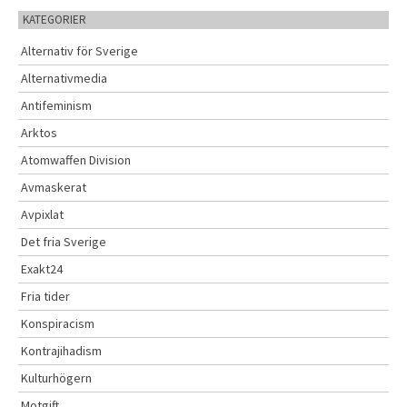
KATEGORIER
Alternativ för Sverige
Alternativmedia
Antifeminism
Arktos
Atomwaffen Division
Avmaskerat
Avpixlat
Det fria Sverige
Exakt24
Fria tider
Konspiracism
Kontrajihadism
Kulturhögern
Motgift