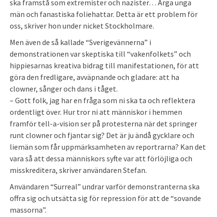
ska framstå som extremister och nazister… Arga unga
män och fanastiska foliehattar. Detta är ett problem för
oss, skriver hon under nicket Stockholmare.
Men även de så kallade “Sverigevännerna” i
demonstrationen var skeptiska till “vakenfolkets” och
hippiesarnas kreativa bidrag till manifestationen, för att
göra den fredligare, avväpnande och gladare: att ha
clowner, sånger och dans i tåget.
– Gott folk, jag har en fråga som ni ska ta och reflektera
ordentligt över. Hur tror ni att människor i hemmen
framför tell-a-vision ser på protesterna när det springer
runt clowner och fjantar sig? Det är ju ändå gycklare och
liemän som får uppmärksamheten av reportrarna? Kan det
vara så att dessa människors syfte var att förlöjliga och
misskreditera, skriver användaren Stefan.
Användaren “Surreal” undrar varför demonstranterna ska
offra sig och utsätta sig för repression för att de “sovande
massorna”.