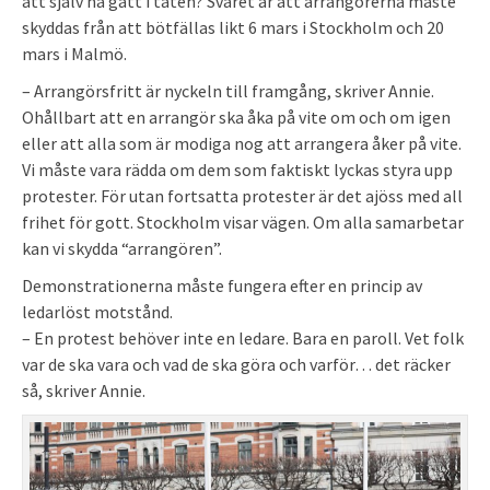
att själv ha gått i täten? Svaret är att arrangörerna måste
skyddas från att bötfällas likt 6 mars i Stockholm och 20
mars i Malmö.
– Arrangörsfritt är nyckeln till framgång, skriver Annie.
Ohållbart att en arrangör ska åka på vite om och om igen
eller att alla som är modiga nog att arrangera åker på vite.
Vi måste vara rädda om dem som faktiskt lyckas styra upp
protester. För utan fortsatta protester är det ajöss med all
frihet för gott. Stockholm visar vägen. Om alla samarbetar
kan vi skydda “arrangören”.
Demonstrationerna måste fungera efter en princip av
ledarlöst motstånd.
– En protest behöver inte en ledare. Bara en paroll. Vet folk
var de ska vara och vad de ska göra och varför… det räcker
så, skriver Annie.