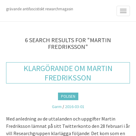
M
S
K
grävande antifascistiskt researchmagasin
A
I
I
P
T
N
O
M
C
6 SEARCH RESULTS FOR "MARTIN
O
E
FREDRIKSSON"
N
N
T
E
U
N
KLARGÖRANDE OM MARTIN
T
FREDRIKSSON
POLISEN
Garm
/
2016-03-01
Med anledning av de uttalanden och uppgifter Martin
Fredriksson lämnat på sitt Twitterkonto den 28 februari i år
vill Researchgruppen klarlägga följande: Det kom som en