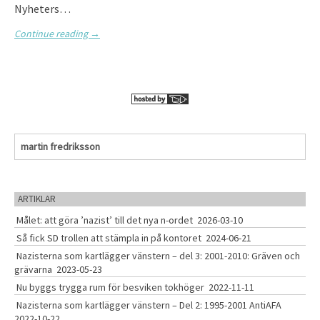
Nyheters…
Continue reading
→
S
e
a
r
c
ARTIKLAR
h
Målet: att göra ’nazist’ till det nya n-ordet
2026-03-10
f
o
Så fick SD trollen att stämpla in på kontoret
2024-06-21
r
Nazisterna som kartlägger vänstern – del 3: 2001-2010: Gräven och
:
grävarna
2023-05-23
Nu byggs trygga rum för besviken tokhöger
2022-11-11
Nazisterna som kartlägger vänstern – Del 2: 1995-2001 AntiAFA
2022-10-22