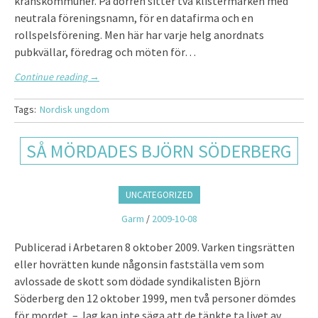
kranskommuner. På dörren sitter två klistermärken med
neutrala före­ningsnamn, för en datafirma och en
rollspelsförening. Men här har varje helg anordnats
pubkvällar, före­drag och möten för…
Continue reading
→
Tags:
Nordisk ungdom
SÅ MÖRDADES BJÖRN SÖDERBERG
UNCATEGORIZED
Garm
/
2009-10-08
Publicerad i Arbetaren 8 oktober 2009. Varken tingsrätten
eller hovrätten kunde någonsin fastställa vem som
avlossade de skott som dödade syndikalisten Björn
Söderberg den 12 oktober 1999, men två personer dömdes
för mordet. – Jag kan inte säga att de tänkte ta livet av