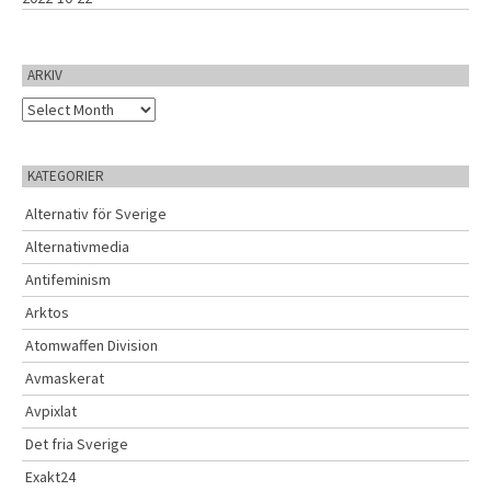
ARKIV
A
r
k
i
KATEGORIER
v
Alternativ för Sverige
Alternativmedia
Antifeminism
Arktos
Atomwaffen Division
Avmaskerat
Avpixlat
Det fria Sverige
Exakt24