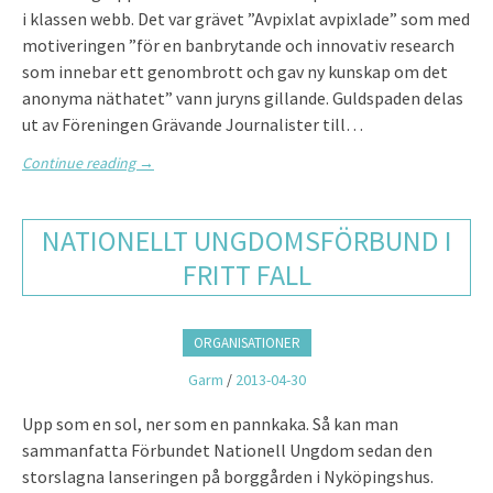
i klassen webb. Det var grävet ”Avpixlat avpixlade” som med
motiveringen ”för en banbrytande och innovativ research
som innebar ett genombrott och gav ny kunskap om det
anonyma näthatet” vann juryns gillande. Guldspaden delas
ut av Föreningen Grävande Journalister till…
Continue reading
→
NATIONELLT UNGDOMSFÖRBUND I
FRITT FALL
ORGANISATIONER
Garm
/
2013-04-30
Upp som en sol, ner som en pannkaka. Så kan man
sammanfatta Förbundet Nationell Ungdom sedan den
storslagna lanseringen på borggården i Nyköpingshus.