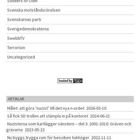
Soldiers of Odin
Svenska motståndsrörelsen
Svenskarnas parti
Sverigedemokraterna
SwebbTV
Terrorism
Uncategorized
ARTIKLAR
Målet: att göra ’nazist’ till det nya n-ordet
2026-03-10
Så fick SD trollen att stämpla in på kontoret
2024-06-21
Nazisterna som kartlägger vänstern – del 3: 2001-2010: Gräven och
grävarna
2023-05-23
Nu byggs trygga rum för besviken tokhöger
2022-11-11