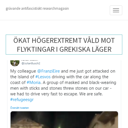
M
S
K
grävande antifascistiskt researchmagasin
A
I
I
P
T
N
O
M
C
ÖKAT HÖGEREXTREMT VÅLD MOT
O
E
N
FLYKTINGAR I GREKISKA LÄGER
N
T
E
U
N
T