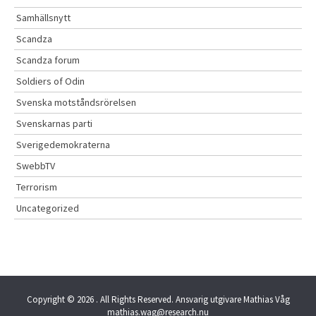
Samhällsnytt
Scandza
Scandza forum
Soldiers of Odin
Svenska motståndsrörelsen
Svenskarnas parti
Sverigedemokraterna
SwebbTV
Terrorism
Uncategorized
Copyright © 2026
. All Rights Reserved. Ansvarig utgivare Mathias Våg
mathias.wag@research.nu