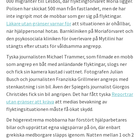
000 migranter till Lesbos, där flyktingförvaret Moria ligger.
Polisen har skickat 500 man från fastlandet, men de har
inte ingripit mot de mobbar som ger sig på flyktingar.
Läkare utan gränser varnar för
att situationen är ohållbar,
när hjälppersonal hotas. Barnkliniken på Moriaförvaret och
den psykosociala kliniken för överlevare på Mytilini har
stängts efter utsats för våldsamma angrepp.
Tyska journalisten Michael Trammer, som filmade en mobb
som angrep en båt med anländande flyktingar, slogs ner
och fick sin kamera kastad i vattnet. Fotografen Julian
Busch och journalisten Franziska Grillmeier angreps med
stenkastning i sin bil. Även der Spiegels journalist Giorgos
Christides fick sin bil angripen. Det har fått tyska
Reportrar
utan gränser att kräva
att medias bevakning av
flyktingsituationen måste få ökat skydd.
De högerextrema mobbarna har förstört hjälparbetares
bilar och upprättat egna vägspärrar på ön, där enbart
grekiska medborgare släpps igenom. Natten mellan 1 och 2