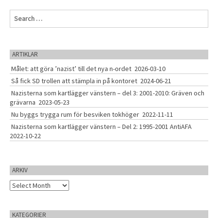
v
S
i
e
g
a
r
a
c
ARTIKLAR
t
h
Målet: att göra ’nazist’ till det nya n-ordet
2026-03-10
f
i
o
Så fick SD trollen att stämpla in på kontoret
2024-06-21
o
r
Nazisterna som kartlägger vänstern – del 3: 2001-2010: Gräven och
:
n
grävarna
2023-05-23
Nu byggs trygga rum för besviken tokhöger
2022-11-11
Nazisterna som kartlägger vänstern – Del 2: 1995-2001 AntiAFA
2022-10-22
ARKIV
A
r
k
i
KATEGORIER