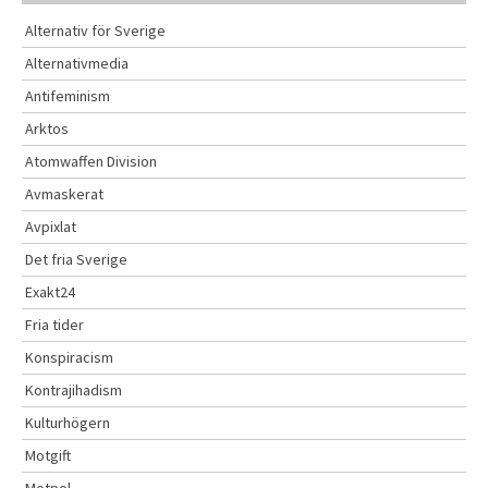
v
Alternativ för Sverige
Alternativmedia
Antifeminism
Arktos
Atomwaffen Division
Avmaskerat
Avpixlat
Det fria Sverige
Exakt24
Fria tider
Konspiracism
Kontrajihadism
Kulturhögern
Motgift
Motpol