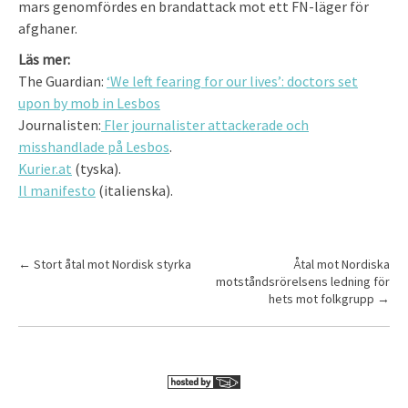
mars genomfördes en brandattack mot ett FN-läger för
afghaner.
Läs mer:
The Guardian:
‘We left fearing for our lives’: doctors set
upon by mob in Lesbos
Journalisten:
Fler journalister attackerade och
misshandlade på Lesbos
.
Kurier.at
(tyska).
Il manifesto
(italienska).
P
←
Stort åtal mot Nordisk styrka
Åtal mot Nordiska
motståndsrörelsens ledning för
o
hets mot folkgrupp
→
s
t
n
a